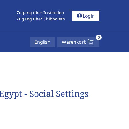
Zugang über Institution
account_circle
Login
Zugang über Shibboleth
0
English
Warenkorb
gypt - Social Settings