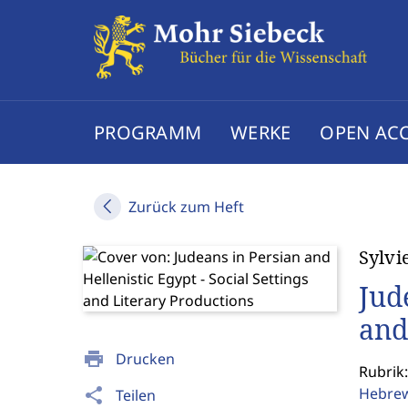
PROGRAMM
WERKE
OPEN AC
Zurück zum Heft
Sylvi
Jud
and
print
Drucken
Rubrik:
Hebrew
share
Teilen