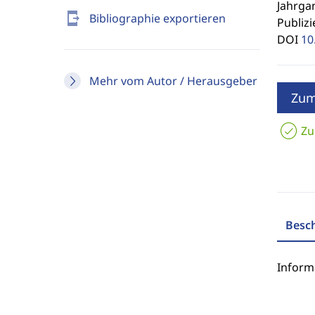
Jahrgan
send_to_mobile
Bibliographie exportieren
Publizi
DOI
10
Mehr vom Autor / Herausgeber
Zum
Zu
Besc
Inform