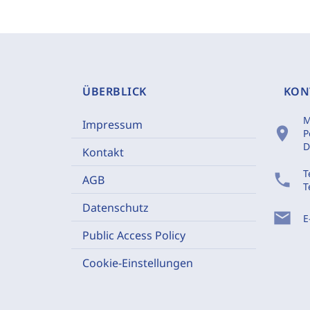
ÜBERBLICK
KON
M
Impressum
location_on
P
D
Kontakt
T
phone
AGB
T
Datenschutz
mail
E
Public Access Policy
Cookie-Einstellungen