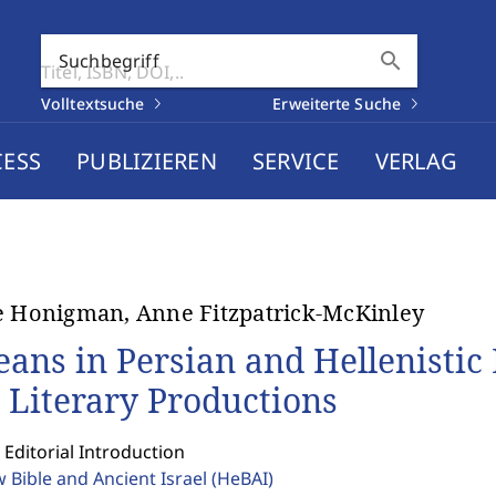
search
Suchbegriff
Volltextsuche
Erweiterte Suche
CESS
PUBLIZIEREN
SERVICE
VERLAG
e Honigman, Anne Fitzpatrick-McKinley
eans in Persian and Hellenistic E
 Literary Productions
 Editorial Introduction
 Bible and Ancient Israel
(HeBAI)