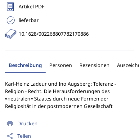
Artikel PDF
lieferbar
10.1628/002268807782170886
Beschreibung
Personen
Rezensionen
Auszeic
Karl-Heinz Ladeur und Ino Augsberg: Toleranz -
Religion - Recht. Die Herausforderungen des
»neutralen« Staates durch neue Formen der
Religiosität in der postmodernen Gesellschaft
print
Drucken
share
Teilen