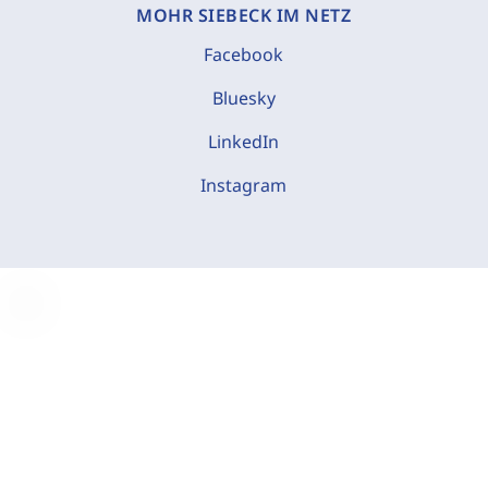
MOHR SIEBECK IM NETZ
Facebook
Bluesky
LinkedIn
Instagram
C
o
o
k
i