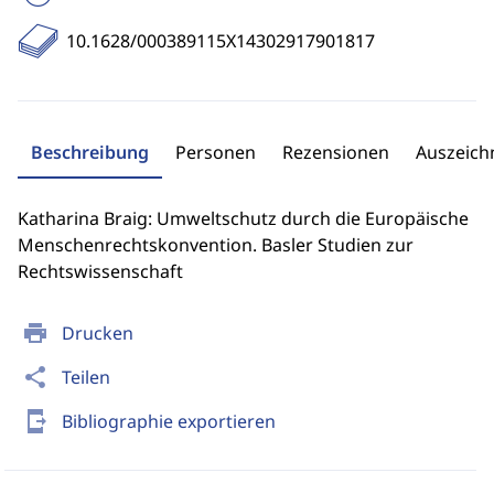
10.1628/000389115X14302917901817
Beschreibung
Personen
Rezensionen
Auszeic
Katharina Braig: Umweltschutz durch die Europäische
Menschenrechtskonvention. Basler Studien zur
Rechtswissenschaft
print
Drucken
share
Teilen
send_to_mobile
Bibliographie exportieren