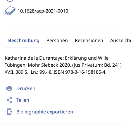
10.1628/acp-2021-0010
Beschreibung
Personen
Rezensionen
Auszeic
Katharina de la Durantaye: Erklärung und Wille,
Tübingen: Mohr Siebeck 2020. (Jus Privatum; Bd. 241)
XVII, 389 S.; Ln.: 99,- €. ISBN 978-3-16-158185-4.
print
Drucken
share
Teilen
send_to_mobile
Bibliographie exportieren