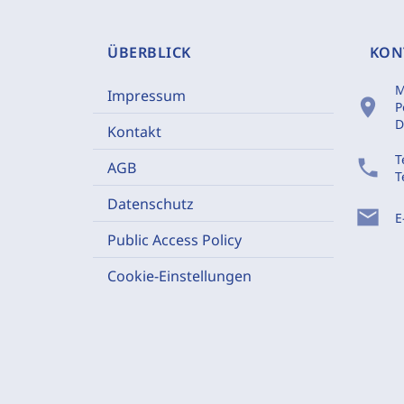
ÜBERBLICK
KON
M
Impressum
location_on
P
D
Kontakt
T
phone
AGB
T
Datenschutz
mail
E
Public Access Policy
Cookie-Einstellungen