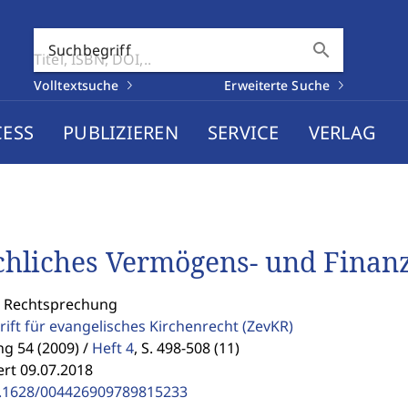
search
Suchbegriff
Volltextsuche
Erweiterte Suche
CESS
PUBLIZIEREN
SERVICE
VERLAG
chliches Vermögens- und Finan
: Rechtsprechung
rift für evangelisches Kirchenrecht
(ZevKR)
g 54 (2009) /
Heft 4
,
S. 498-508 (11)
ert 09.07.2018
.1628/004426909789815233