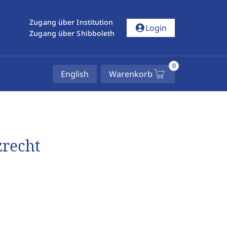
Zugang über Institution
account_circle
Login
Zugang über Shibboleth
0
English
Warenkorb
zrecht