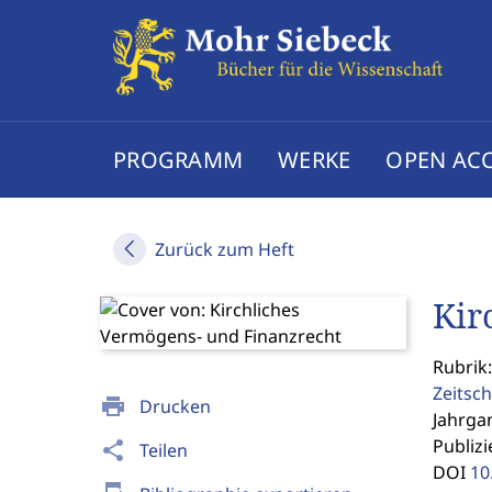
PROGRAMM
WERKE
OPEN AC
Zurück zum Heft
Kir
Rubrik
Zeitsch
print
Drucken
Jahrgan
Publizi
share
Teilen
DOI
10