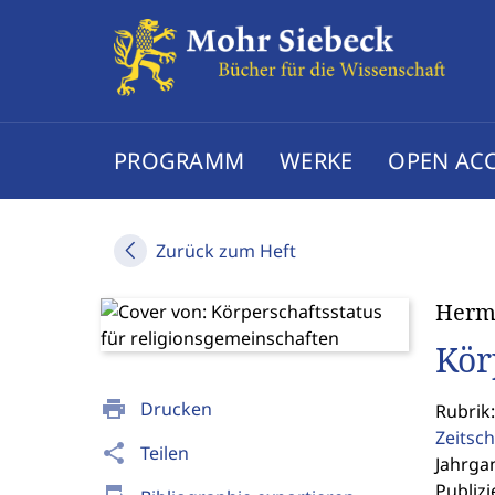
PROGRAMM
WERKE
OPEN AC
Zurück zum Heft
Herm
Kör
print
Drucken
Rubrik
Zeitsch
share
Teilen
Jahrgan
Publizi