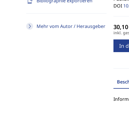
send_to_mobile
Bibliographie exportieren
DOI
10
Mehr vom Autor / Herausgeber
inkl. ge
In 
Besc
Inform