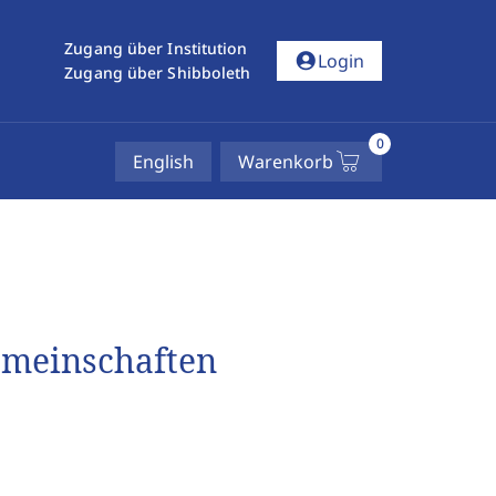
Zugang über Institution
account_circle
Login
Zugang über Shibboleth
0
English
Warenkorb
gemeinschaften