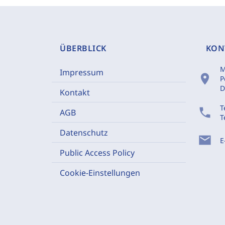
ÜBERBLICK
KON
M
Impressum
location_on
P
D
Kontakt
T
phone
AGB
T
Datenschutz
mail
E
Public Access Policy
Cookie-Einstellungen