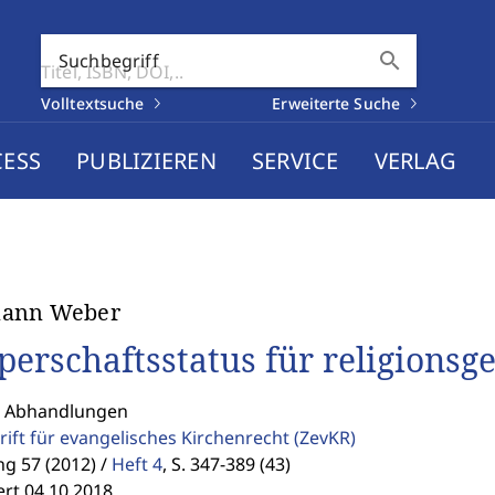
search
Suchbegriff
Volltextsuche
Erweiterte Suche
CESS
PUBLIZIEREN
SERVICE
VERLAG
ann Weber
perschaftsstatus für religions
: Abhandlungen
rift für evangelisches Kirchenrecht
(ZevKR)
g 57 (2012) /
Heft 4
,
S. 347-389 (43)
ert 04.10.2018