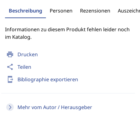
Beschreibung
Personen
Rezensionen
Auszeic
Informationen zu diesem Produkt fehlen leider noch
im Katalog.
print
Drucken
share
Teilen
send_to_mobile
Bibliographie exportieren
Mehr vom Autor / Herausgeber