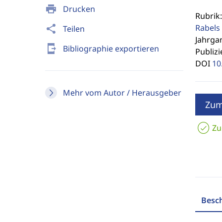
print
Drucken
Rubrik
Rabels 
share
Teilen
Jahrgan
send_to_mobile
Bibliographie exportieren
Publizi
DOI
10
Mehr vom Autor / Herausgeber
Zum
Zu
Besc