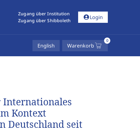
Zugang über Institution
account_circle
Login
Zugang über Shibboleth
0
English
Warenkorb
 Internationales
im Kontext
in Deutschland seit