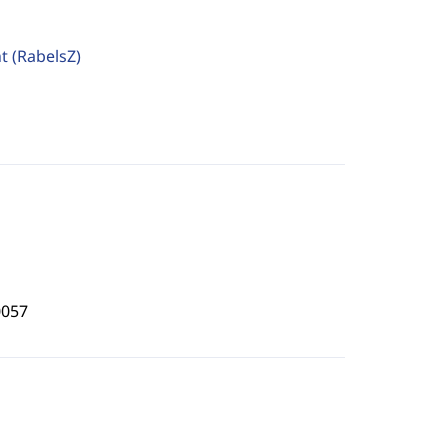
ht
(RabelsZ)
0057