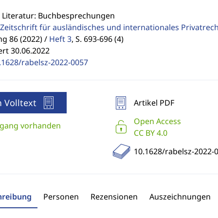
: Literatur: Buchbesprechungen
Zeitschrift für ausländisches und internationales Privatrec
g 86 (2022) /
Heft 3
,
S. 693-696 (4)
ert 30.06.2022
.1628/rabelsz-2022-0057
 Volltext
Artikel PDF
Open Access
gang vorhanden
CC BY 4.0
10.1628/rabelsz-2022-
hreibung
Personen
Rezensionen
Auszeichnungen