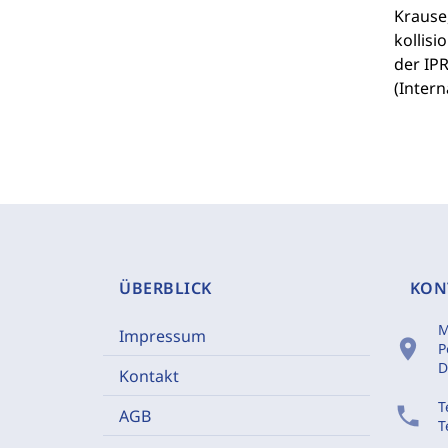
Krause,
kollisi
der IPR
(Intern
ÜBERBLICK
KON
M
Impressum
location_on
P
D
Kontakt
T
phone
AGB
T