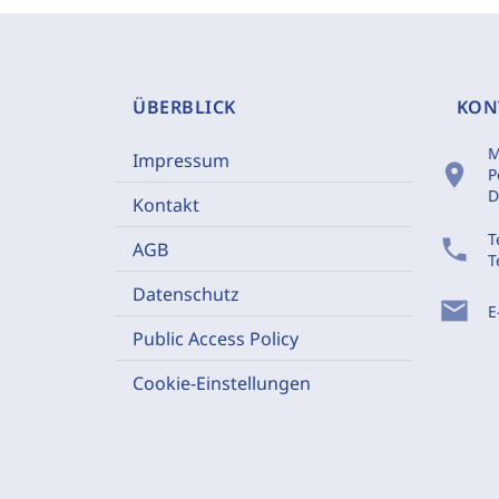
ÜBERBLICK
KON
M
Impressum
location_on
P
D
Kontakt
T
phone
AGB
T
Datenschutz
mail
E
Public Access Policy
Cookie-Einstellungen