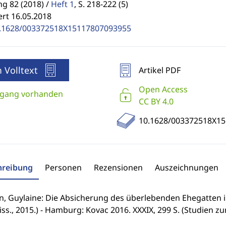
g 82 (2018) /
Heft 1
,
S. 218-222 (5)
ert 16.05.2018
.1628/003372518X15117807093955
 Volltext
Artikel PDF
Open Access
gang vorhanden
CC BY 4.0
10.1628/003372518X1
hreibung
Personen
Rezensionen
Auszeichnungen
n, Guylaine: Die Absicherung des überlebenden Ehegatten in
iss., 2015.) - Hamburg: Kovac 2016. XXXIX, 299 S. (Studien zu