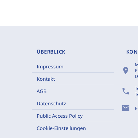
ÜBERBLICK
KON
M
Impressum
location_on
P
D
Kontakt
T
phone
AGB
T
Datenschutz
mail
E
Public Access Policy
Cookie-Einstellungen