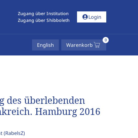
Zugang über Institution
account_circle
Login
Zugang über Shibboleth
0
English
Warenkorb
ng des überlebenden
nkreich. Hamburg 2016
ht
(RabelsZ)