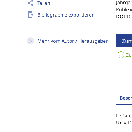
Jahrgan
share
Teilen
Publizi
send_to_mobile
Bibliographie exportieren
DOI
10
Zum
Mehr vom Autor / Herausgeber
Zu
Besc
Le Gue
Univ. D