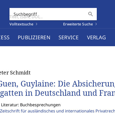
search
Suchbegriff
Volltextsuche
Erweiterte Suche
CESS
PUBLIZIEREN
SERVICE
VERLAG
eter Schmidt
Guen, Guylaine: Die Absicheru
gatten in Deutschland und Fra
: Literatur: Buchbesprechungen
Zeitschrift für ausländisches und internationales Privatrec