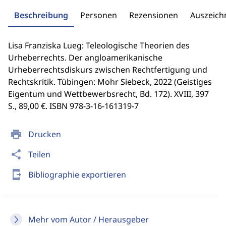
Beschreibung
Personen
Rezensionen
Auszeic
Lisa Franziska Lueg: Teleologische Theorien des
Urheberrechts. Der angloamerikanische
Urheberrechtsdiskurs zwischen Rechtfertigung und
Rechtskritik. Tübingen: Mohr Siebeck, 2022 (Geistiges
Eigentum und Wettbewerbsrecht, Bd. 172). XVIII, 397
S., 89,00 €. ISBN 978-3-16-161319-7
print
Drucken
share
Teilen
send_to_mobile
Bibliographie exportieren
Mehr vom Autor / Herausgeber