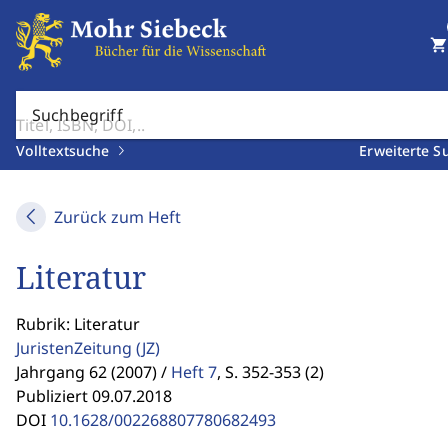
shopping_cart
Suchbegriff
Volltextsuche
Erweiterte S
Zurück zum Heft
Literatur
Rubrik: Literatur
JuristenZeitung
(JZ)
Jahrgang 62 (2007) /
Heft 7
,
S. 352-353 (2)
Publiziert 09.07.2018
DOI
10.1628/002268807780682493