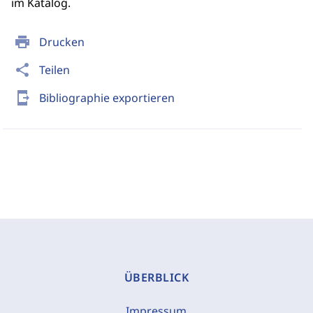
im Katalog.
print
Drucken
share
Teilen
send_to_mobile
Bibliographie exportieren
ÜBERBLICK
Impressum