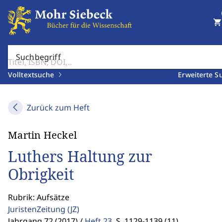
shopping_cart
Suchbegriff
Volltextsuche
Erweiterte S
Zurück zum Heft
Martin Heckel
Luthers Haltung zur
Obrigkeit
Rubrik: Aufsätze
JuristenZeitung
(JZ)
Jahrgang 72 (2017) /
Heft 23
,
S. 1129-1139 (11)