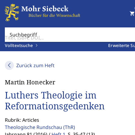
shopping_cart
Suchbegriff
Volltextsuche
Erweiterte S
Zurück zum Heft
Martin Honecker
Luthers Theologie im
Reformationsgedenken
Rubrik: Articles
Theologische Rundschau
(ThR)
Jahrgang 81 (2016) /
Heft 1
,
S. 35-47 (13)