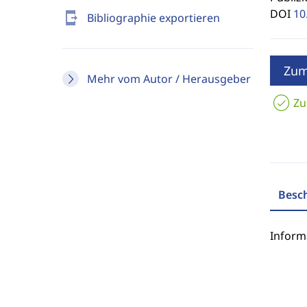
DOI
10
send_to_mobile
Bibliographie exportieren
Zum
Mehr vom Autor / Herausgeber
Zu
Besc
Inform