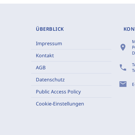
ÜBERBLICK
KON
M
Impressum
location_on
P
D
Kontakt
T
phone
AGB
T
Datenschutz
mail
E
Public Access Policy
Cookie-Einstellungen