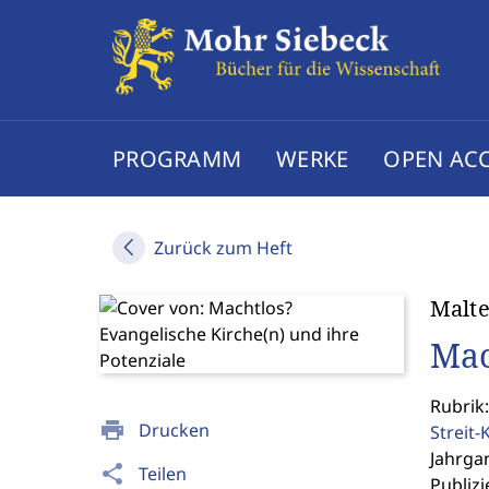
PROGRAMM
WERKE
OPEN AC
Zurück zum Heft
Malte
Mac
Rubrik:
print
Drucken
Streit-
Jahrgan
share
Teilen
Publizi