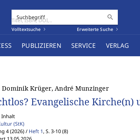
search
Suchbegriff
Volltextsuche
Erweiterte Suche
CESS
PUBLIZIEREN
SERVICE
VERLAG
 Dominik Krüger, André Munzinger
htlos? Evangelische Kirche(n) 
 Inhalt
Kultur
(StK)
g 4 (2026) /
Heft 1
,
S. 3-10 (8)
ert 13.05.2026