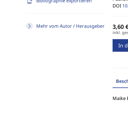
send_to_mobile
Bibliographie exportieren
DOI
10
Mehr vom Autor / Herausgeber
inkl. ge
In 
Besc
Maike 