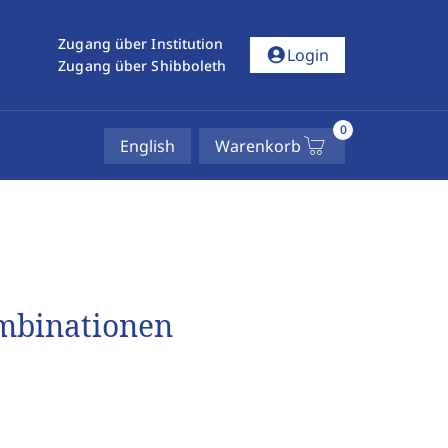
Zugang über Institution
account_circle
Login
Zugang über Shibboleth
0
English
Warenkorb
mbinationen