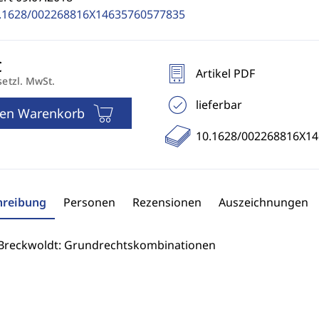
.1628/002268816X14635760577835
Artikel PDF
setzl. MwSt.
lieferbar
den Warenkorb
10.1628/002268816X1
hreibung
Personen
Rezensionen
Auszeichnungen
Breckwoldt: Grundrechtskombinationen