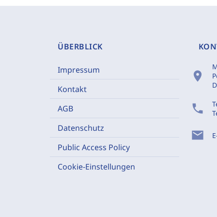
ÜBERBLICK
KON
M
Impressum
location_on
P
D
Kontakt
T
phone
AGB
T
Datenschutz
mail
E
Public Access Policy
Cookie-Einstellungen