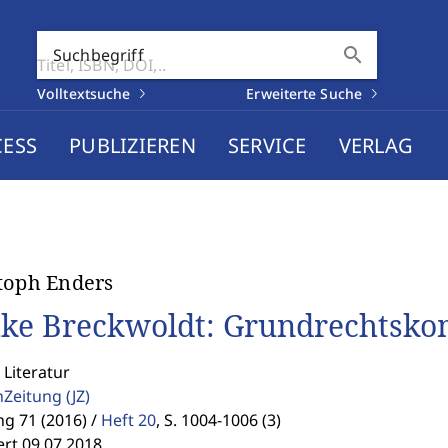
search
Suchbegriff
Volltextsuche
Erweiterte Suche
CESS
PUBLIZIEREN
SERVICE
VERLAG
toph Enders
ke Breckwoldt: Grundrechtsko
 Literatur
enZeitung
(JZ)
g 71 (2016) /
Heft 20
,
S. 1004-1006 (3)
ert 09.07.2018