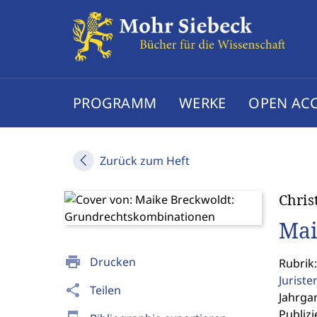
PROGRAMM
WERKE
OPEN AC
Zurück zum Heft
Chris
Mai
print
Drucken
Rubrik:
Jurist
share
Teilen
Jahrgan
Publizi