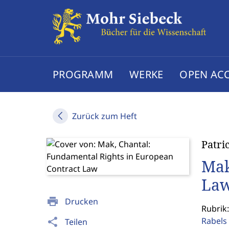
PROGRAMM
WERKE
OPEN AC
Zurück zum Heft
Patri
Mak
La
print
Drucken
Rubrik:
Rabels 
share
Teilen