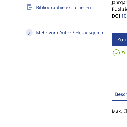
Jahrgan
send_to_mobile
Bibliographie exportieren
Publizi
DOI
10
Mehr vom Autor / Herausgeber
Zum
Zu
Besc
Mak, C