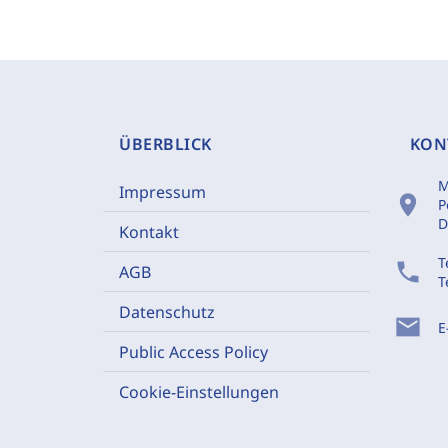
ÜBERBLICK
KON
M
Impressum
location_on
P
D
Kontakt
T
phone
AGB
T
Datenschutz
mail
E
Public Access Policy
Cookie-Einstellungen