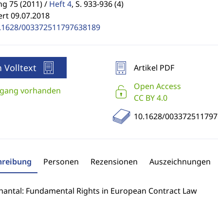
g 75 (2011) /
Heft 4
,
S. 933-936 (4)
ert 09.07.2018
.1628/003372511797638189
 Volltext
Artikel PDF
Open Access
gang vorhanden
CC BY 4.0
10.1628/00337251179
hreibung
Personen
Rezensionen
Auszeichnungen
hantal: Fundamental Rights in European Contract Law