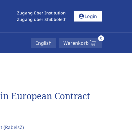
Zugang über Institution
account_circle
Login
Zugang über Shibboleth
0
English
Warenkorb
 in European Contract
ht
(RabelsZ)