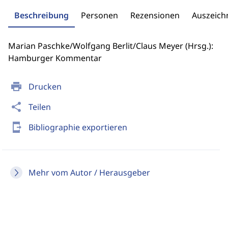
Beschreibung
Personen
Rezensionen
Auszeic
Marian Paschke/Wolfgang Berlit/Claus Meyer (Hrsg.):
Hamburger Kommentar
print
Drucken
share
Teilen
send_to_mobile
Bibliographie exportieren
Mehr vom Autor / Herausgeber