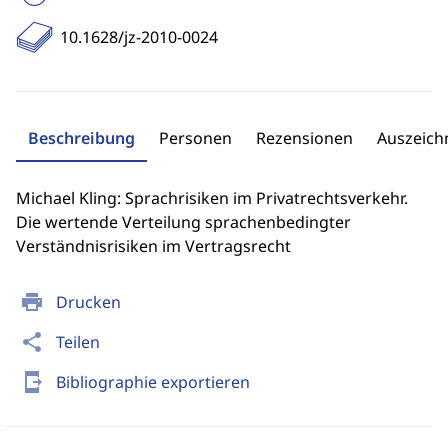
10.1628/jz-2010-0024
Beschreibung
Personen
Rezensionen
Auszeic
Michael Kling: Sprachrisiken im Privatrechtsverkehr.
Die wertende Verteilung sprachenbedingter
Verständnisrisiken im Vertragsrecht
print
Drucken
share
Teilen
send_to_mobile
Bibliographie exportieren