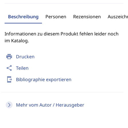
Beschreibung
Personen
Rezensionen
Auszeic
Informationen zu diesem Produkt fehlen leider noch
im Katalog.
print
Drucken
share
Teilen
send_to_mobile
Bibliographie exportieren
Mehr vom Autor / Herausgeber