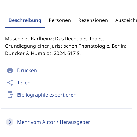
Beschreibung
Personen
Rezensionen
Auszeic
Muscheler, Karlheinz: Das Recht des Todes.
Grundlegung einer juristischen Thanatologie. Berlin:
Duncker & Humblot. 2024. 617 S.
print
Drucken
share
Teilen
send_to_mobile
Bibliographie exportieren
Mehr vom Autor / Herausgeber