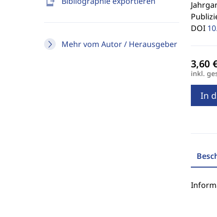
send_to_mobile
Bibliographie exportieren
Jahrgan
Publizi
DOI
10
Mehr vom Autor / Herausgeber
inkl. ge
In 
Besc
Inform