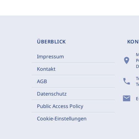
ÜBERBLICK
KON
M
Impressum
location_on
P
D
Kontakt
T
phone
AGB
T
Datenschutz
mail
E
Public Access Policy
Cookie-Einstellungen