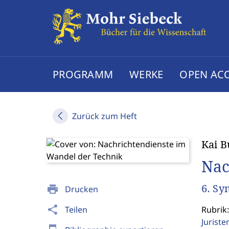
PROGRAMM
WERKE
OPEN AC
Zurück zum Heft
Kai 
Nac
6. Sy
print
Drucken
share
Teilen
Rubrik
Jurist