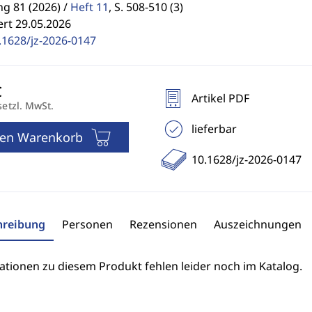
g 81 (2026) /
Heft 11
,
S. 508-510 (3)
ert 29.05.2026
.1628/jz-2026-0147
Artikel PDF
setzl. MwSt.
lieferbar
den Warenkorb
10.1628/jz-2026-0147
hreibung
Personen
Rezensionen
Auszeichnungen
ationen zu diesem Produkt fehlen leider noch im Katalog.