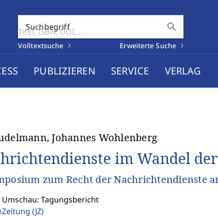
search
Suchbegriff
Volltextsuche
Erweiterte Suche
CESS
PUBLIZIEREN
SERVICE
VERLAG
Budelmann, Johannes Wohlenberg
hrichtendienste im Wandel der
mposium zum Recht der Nachrichtendienste am
: Umschau: Tagungsbericht
enZeitung
(JZ)