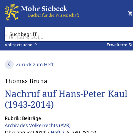
shopping_cart
Suchbegriff
Volltextsuche
Erweiterte S
Zurück zum Heft
Thomas Bruha
Nachruf auf Hans-Peter Kaul
(1943-2014)
Rubrik: Beiträge
Archiv des Völkerrechts
(AVR)
Jahrgang 52 (2014) /
Heft 2
,
S. 280-281 (2)