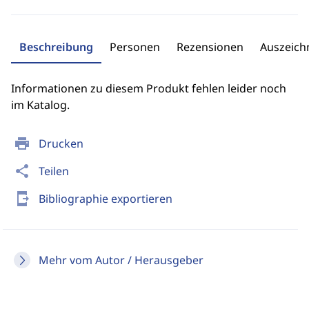
Beschreibung
Personen
Rezensionen
Auszeic
Informationen zu diesem Produkt fehlen leider noch
im Katalog.
print
Drucken
share
Teilen
send_to_mobile
Bibliographie exportieren
Mehr vom Autor / Herausgeber