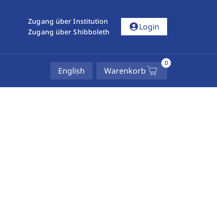
Zugang über Institution
account_circle
Login
Zugang über Shibboleth
0
English
Warenkorb