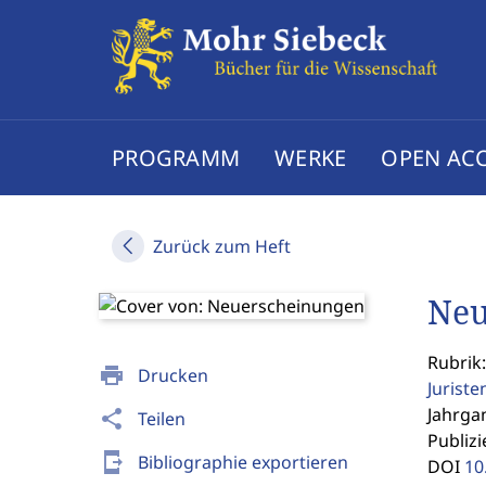
PROGRAMM
WERKE
OPEN AC
Zurück zum Heft
Neu
Rubrik:
print
Drucken
Jurist
Jahrgan
share
Teilen
Publizi
send_to_mobile
Bibliographie exportieren
DOI
10