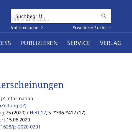
search
Suchbegriff
Volltextsuche
Erweiterte Suche
CESS
PUBLIZIEREN
SERVICE
VERLAG
erscheinungen
 JZ Information
enZeitung
(JZ)
g 75 (2020) /
Heft 12
,
S. *396-*412 (17)
ert 15.06.2020
.1628/jz-2020-0201