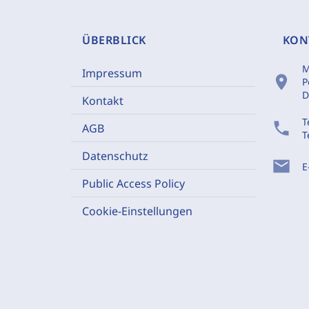
ÜBERBLICK
KON
M
Impressum
location_on
P
D
Kontakt
T
phone
AGB
T
Datenschutz
mail
E
Public Access Policy
Cookie-Einstellungen