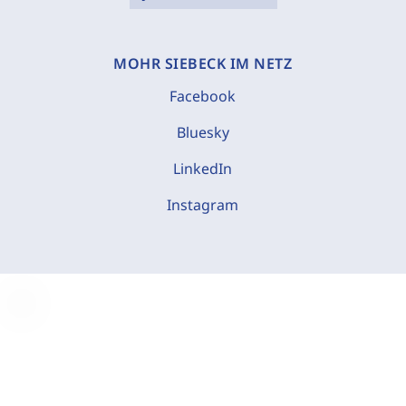
MOHR SIEBECK IM NETZ
Facebook
Bluesky
LinkedIn
Instagram
C
o
o