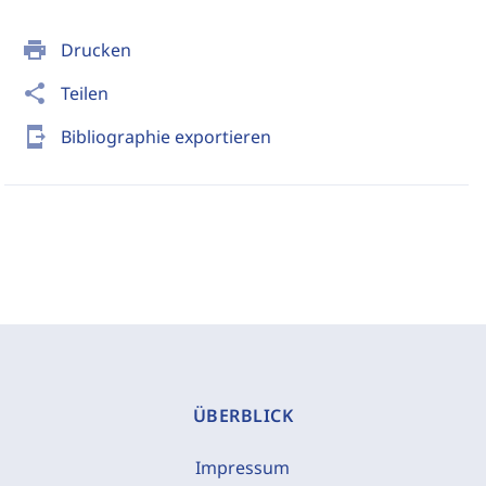
print
Drucken
share
Teilen
send_to_mobile
Bibliographie exportieren
ÜBERBLICK
Impressum