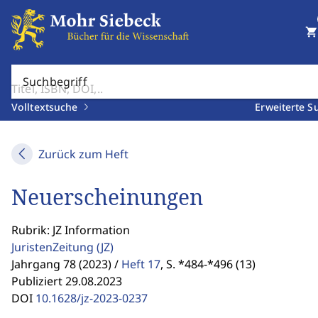
shopping_cart
Suchbegriff
Volltextsuche
Erweiterte S
Zurück zum Heft
Neuerscheinungen
Rubrik: JZ Information
JuristenZeitung
(JZ)
Jahrgang 78 (2023) /
Heft 17
,
S. *484-*496 (13)
Publiziert 29.08.2023
DOI
10.1628/jz-2023-0237