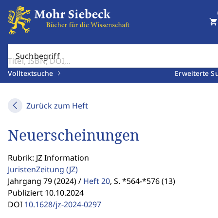
shopping_cart
Suchbegriff
Volltextsuche
Erweiterte S
Zurück zum Heft
Neuerscheinungen
Rubrik: JZ Information
JuristenZeitung
(JZ)
Jahrgang 79 (2024) /
Heft 20
,
S. *564-*576 (13)
Publiziert 10.10.2024
DOI
10.1628/jz-2024-0297