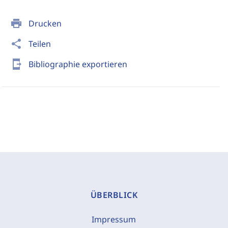
print
Drucken
share
Teilen
send_to_mobile
Bibliographie exportieren
ÜBERBLICK
Impressum