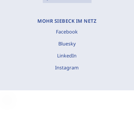
MOHR SIEBECK IM NETZ
Facebook
Bluesky
LinkedIn
Instagram
C
o
o