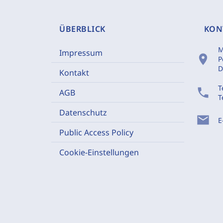
ÜBERBLICK
KON
M
Impressum
location_on
P
D
Kontakt
T
phone
AGB
T
Datenschutz
mail
E
Public Access Policy
Cookie-Einstellungen