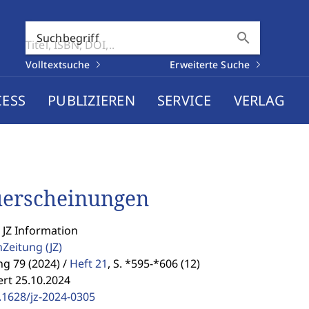
search
Suchbegriff
Volltextsuche
Erweiterte Suche
CESS
PUBLIZIEREN
SERVICE
VERLAG
erscheinungen
 JZ Information
enZeitung
(JZ)
g 79 (2024) /
Heft 21
,
S. *595-*606 (12)
ert 25.10.2024
.1628/jz-2024-0305