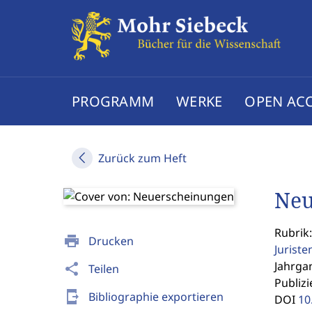
PROGRAMM
WERKE
OPEN AC
Zurück zum Heft
Neu
Rubrik:
print
Drucken
Jurist
Jahrgan
share
Teilen
Publizi
send_to_mobile
Bibliographie exportieren
DOI
10