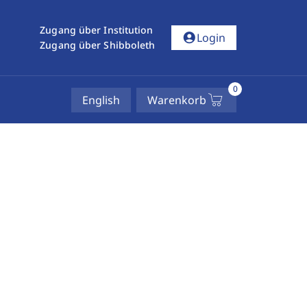
Zugang über Institution
account_circle
Login
Zugang über Shibboleth
0
English
Warenkorb