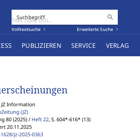
search
Suchbegriff
Volltextsuche
Erweiterte Suche
CESS
PUBLIZIEREN
SERVICE
VERLAG
erscheinungen
 JZ Information
enZeitung
(JZ)
g 80 (2025) /
Heft 22
,
S. 604*-616* (13)
ert 20.11.2025
.1628/jz-2025-0363