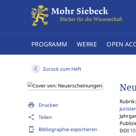
PROGRAMM
WERKE
OPEN AC
Zurück zum Heft
Neu
Rubrik:
print
Drucken
Jurist
Jahrgan
share
Teilen
Publizi
send_to_mobile
Bibliographie exportieren
DOI
10