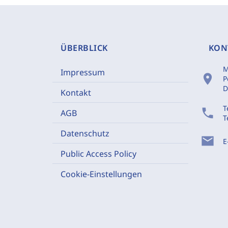
ÜBERBLICK
KON
M
Impressum
location_on
P
D
Kontakt
T
phone
AGB
T
Datenschutz
mail
E
Public Access Policy
Cookie-Einstellungen