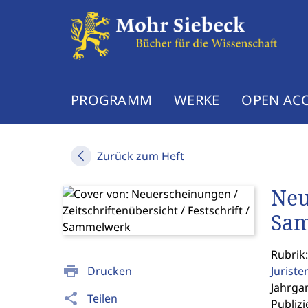
PROGRAMM
WERKE
OPEN AC
Zurück zum Heft
Neu
Sa
Rubrik:
print
Drucken
Jurist
Jahrgan
share
Teilen
Publizi