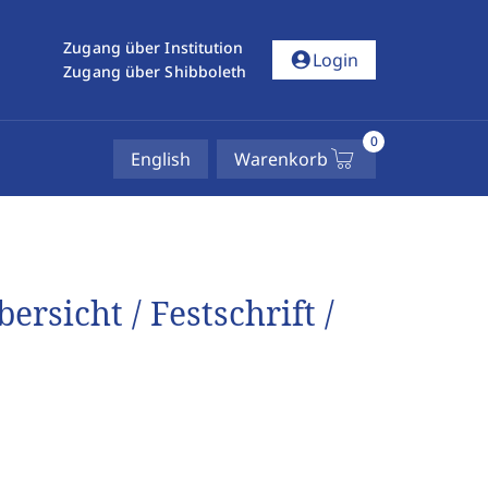
Zugang über Institution
account_circle
Login
Zugang über Shibboleth
0
English
Warenkorb
rsicht / Festschrift /