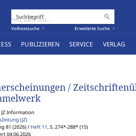
search
Suchbegriff
Volltextsuche
Erweiterte Suche
CESS
PUBLIZIEREN
SERVICE
VERLAG
erscheinungen / Zeitschriftenübe
mmelwerk
 JZ Information
enZeitung
(JZ)
g 81 (2026) /
Heft 11
,
S. 274*-288* (15)
ert 04.06.2026