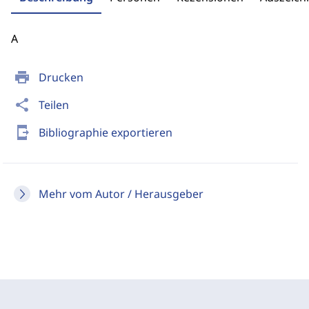
A
print
Drucken
share
Teilen
send_to_mobile
Bibliographie exportieren
Mehr vom Autor / Herausgeber