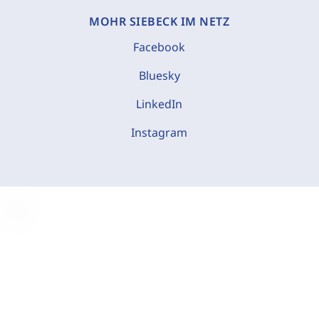
MOHR SIEBECK IM NETZ
Facebook
Bluesky
LinkedIn
Instagram
C
o
o
k
i