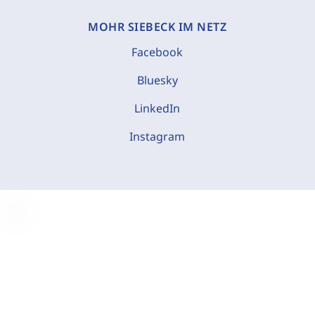
MOHR SIEBECK IM NETZ
Facebook
Bluesky
LinkedIn
Instagram
C
o
o
k