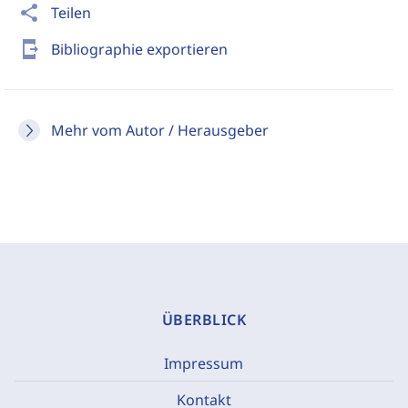
share
Teilen
send_to_mobile
Bibliographie exportieren
Mehr vom Autor / Herausgeber
ÜBERBLICK
Impressum
Kontakt