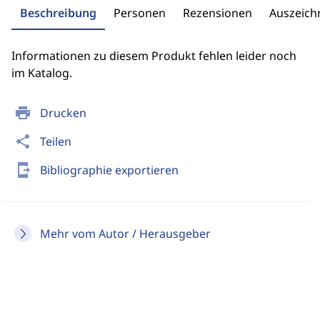
Beschreibung
Personen
Rezensionen
Auszeic
Informationen zu diesem Produkt fehlen leider noch
im Katalog.
print
Drucken
share
Teilen
send_to_mobile
Bibliographie exportieren
Mehr vom Autor / Herausgeber