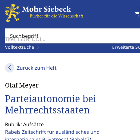
shopping_cart
Suchbegriff
Volltextsuche
Erweiterte S
Zurück zum Heft
Olaf Meyer
Parteiautonomie bei
Mehrrechtsstaaten
Rubrik: Aufsätze
Rabels Zeitschrift für ausländisches und
internationales Privatrecht
(RabelsZ)