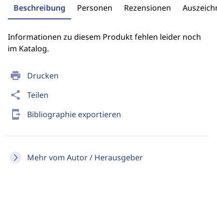
Beschreibung
Personen
Rezensionen
Auszeic
Informationen zu diesem Produkt fehlen leider noch
im Katalog.
print
Drucken
share
Teilen
send_to_mobile
Bibliographie exportieren
Mehr vom Autor / Herausgeber