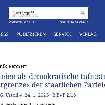
search
Suchbegriff
Volltextsuche
Erweiterte Suche
CESS
PUBLIZIEREN
SERVICE
VERLAG
nik Rennert
teien als demokratische Infrast
rgrenze« der staatlichen Parte
, Urteil v. 24. 1. 2023 - 2 BvF 2/18
: Anmerkung: Verfassungsrecht