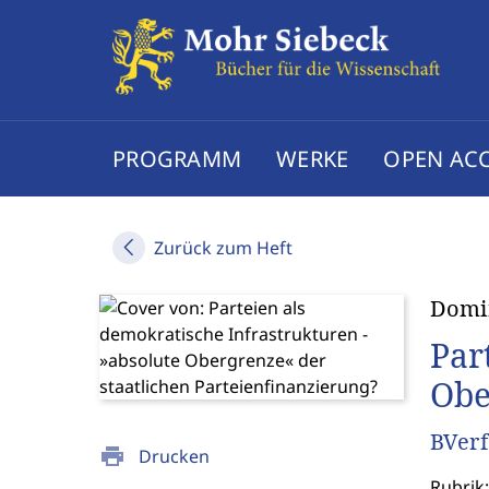
PROGRAMM
WERKE
OPEN AC
Zurück zum Heft
Domi
Par
Obe
BVerfG
print
Drucken
Rubrik