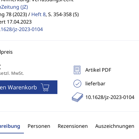
enZeitung
(JZ)
g 78 (2023) /
Heft 8
,
S. 354-358 (5)
ert 17.04.2023
.1628/jz-2023-0104
preis
Artikel PDF
setzl. MwSt.
lieferbar
den Warenkorb
10.1628/jz-2023-0104
hreibung
Personen
Rezensionen
Auszeichnungen