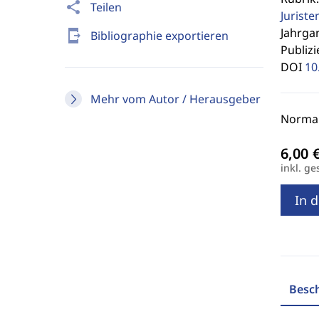
share
Teilen
Jurist
Jahrgan
send_to_mobile
Bibliographie exportieren
Publizi
DOI
10
Mehr vom Autor / Herausgeber
Normal
inkl. ge
In 
Besc