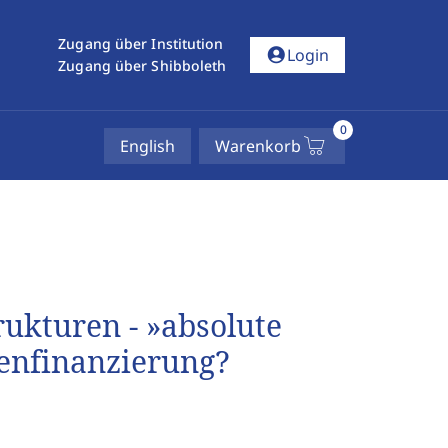
Zugang über Institution
account_circle
Login
Zugang über Shibboleth
0
English
Warenkorb
rukturen - »absolute
ienfinanzierung?