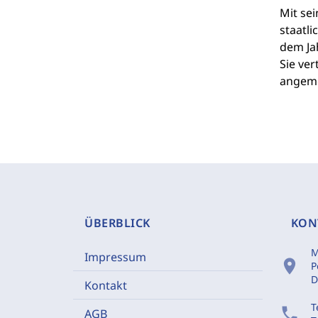
Mit se
staatl
dem Ja
Sie ver
angeme
ÜBERBLICK
KON
M
Impressum
location_on
P
D
Kontakt
T
phone
AGB