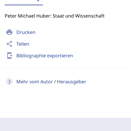
Peter Michael Huber: Staat und Wissenschaft
print
Drucken
share
Teilen
send_to_mobile
Bibliographie exportieren
Mehr vom Autor / Herausgeber