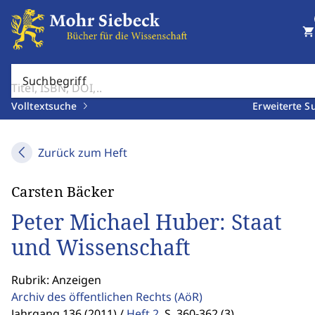
shopping_cart
Suchbegriff
Volltextsuche
Erweiterte S
Zurück zum Heft
Carsten Bäcker
Peter Michael Huber: Staat
und Wissenschaft
Rubrik: Anzeigen
Archiv des öffentlichen Rechts
(AöR)
Jahrgang 136 (2011) /
Heft 2
,
S. 360-362 (3)