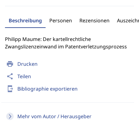
Beschreibung
Personen
Rezensionen
Auszeic
Philipp Maume: Der kartellrechtliche
Zwangslizenzeinwand im Patentverletzungsprozess
print
Drucken
share
Teilen
send_to_mobile
Bibliographie exportieren
Mehr vom Autor / Herausgeber