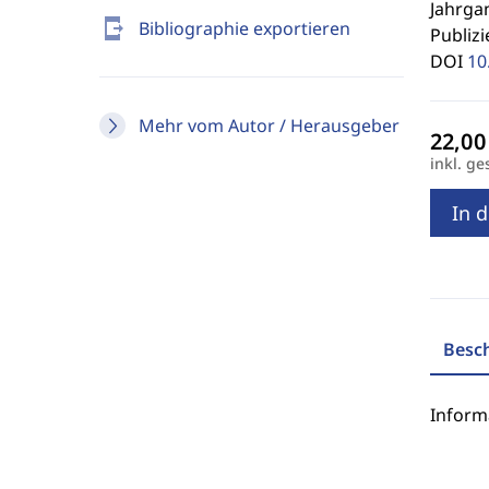
Jahrgan
send_to_mobile
Bibliographie exportieren
Publizi
DOI
10
Mehr vom Autor / Herausgeber
inkl. ge
In 
Besc
Inform