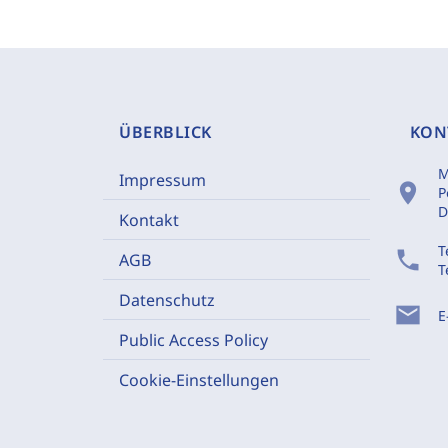
ÜBERBLICK
KON
M
Impressum
location_on
P
D
Kontakt
T
phone
AGB
T
Datenschutz
mail
E
Public Access Policy
Cookie-Einstellungen