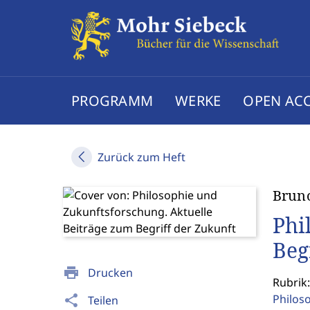
PROGRAMM
WERKE
OPEN AC
Zurück zum Heft
Brun
Phi
Beg
print
Drucken
Rubrik:
Philos
share
Teilen