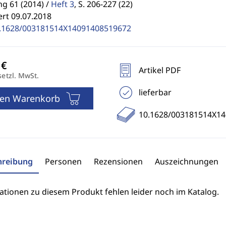
g 61 (2014) /
Heft 3
,
S. 206-227 (22)
ert 09.07.2018
.1628/003181514X14091408519672
Artikel PDF
setzl. MwSt.
lieferbar
den Warenkorb
10.1628/003181514X1
hreibung
Personen
Rezensionen
Auszeichnungen
ationen zu diesem Produkt fehlen leider noch im Katalog.