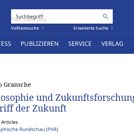
search
Suchbegriff
Volltextsuche
Erweiterte Suche
CESS
PUBLIZIEREN
SERVICE
VERLAG
o Gransche
losophie und Zukunftsforschung
riff der Zukunft
 Articles
ophische Rundschau
(PhR)