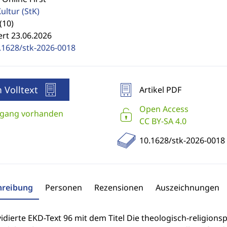
Kultur
(StK)
(10)
ert 23.06.2026
.1628/stk-2026-0018
 Volltext
Artikel PDF
Open Access
gang vorhanden
CC BY-SA 4.0
10.1628/stk-2026-0018
hreibung
Personen
Rezensionen
Auszeichnungen
idierte EKD-Text 96 mit dem Titel Die theologisch-religion