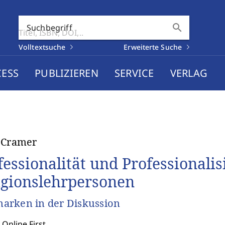
search
Suchbegriff
Volltextsuche
Erweiterte Suche
CESS
PUBLIZIEREN
SERVICE
VERLAG
 Cramer
fessionalität und Professionali
igionslehrpersonen
rken in der Diskussion
 Online First