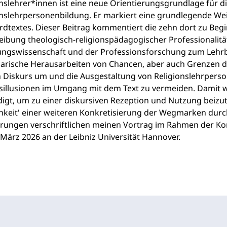
nslehrer*innen ist eine neue Orientierungsgrundlage für d
onslehrpersonenbildung. Er markiert eine grundlegende We
rdtextes. Dieser Beitrag kommentiert die zehn dort zu Beg
ibung theologisch-religionspädagogischer Professionalität
ungswissenschaft und der Professionsforschung zum Lehrb
arische Herausarbeiten von Chancen, aber auch Grenzen de
n Diskurs um und die Ausgestaltung von Religionslehrperso
sillusionen im Umgang mit dem Text zu vermeiden. Damit wi
igt, um zu einer diskursiven Rezeption und Nutzung beizu
hkeit' einer weiteren Konkretisierung der Wegmarken durch
rungen verschriftlichen meinen Vortrag im Rahmen der Kon
März 2026 an der Leibniz Universität Hannover.