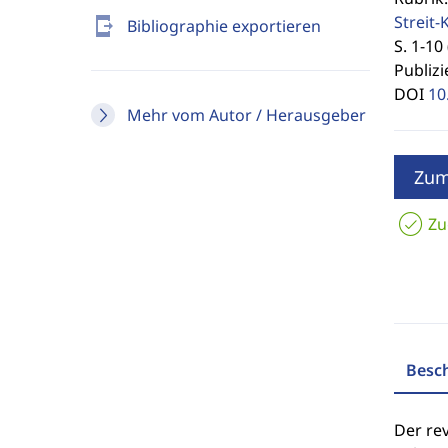
Streit-
send_to_mobile
Bibliographie exportieren
S. 1-10 
Publizi
DOI
10
Mehr vom Autor / Herausgeber
Zum
Zu
Besc
Der rev