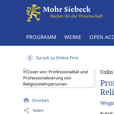
PROGRAMM
WERKE
OPEN AC
Zurück zu Online First
Colin
Pro
Rel
print
Drucken
Wegma
share
Teilen
Rubrik: