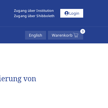
Zugang über Institution
account_circle
Login
Zugang über Shibboleth
0
English
Warenkorb
sierung von