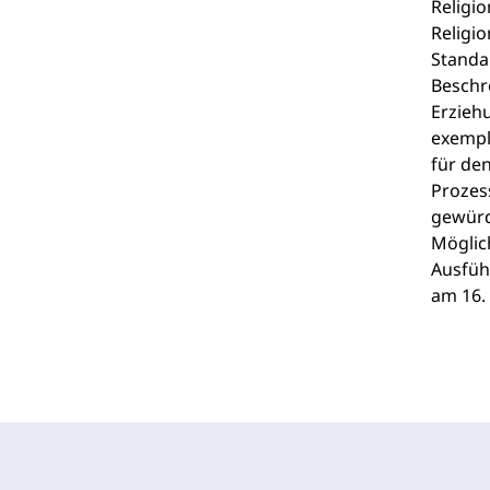
Religio
Religi
Standa
Beschre
Erzieh
exempl
für de
Prozes
gewürd
Möglic
Ausfüh
am 16. 