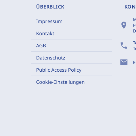
ÜBERBLICK
KON
M
Impressum
location_on
P
D
Kontakt
T
phone
AGB
T
Datenschutz
mail
E
Public Access Policy
Cookie-Einstellungen