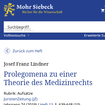
shopping_cart
Suchbegriff
Volltextsuche
Erweiterte S
Zurück zum Heft
Josef Franz Lindner
Prolegomena zu einer
Theorie des Medizinrechts
Rubrik: Aufsätze
JuristenZeitung
(JZ)
Jahrgang 74 (2019) /
Heft 13
,
S. 639-648 (10)