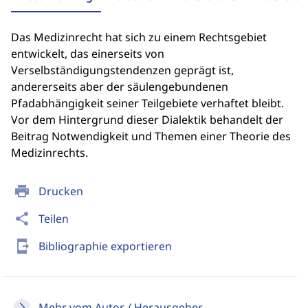
Das Medizinrecht hat sich zu einem Rechtsgebiet
entwickelt, das einerseits von
Verselbständigungstendenzen geprägt ist,
andererseits aber der säulengebundenen
Pfadabhängigkeit seiner Teilgebiete verhaftet bleibt.
Vor dem Hintergrund dieser Dialektik behandelt der
Beitrag Notwendigkeit und Themen einer Theorie des
Medizinrechts.
print
Drucken
share
Teilen
send_to_mobile
Bibliographie exportieren
Mehr vom Autor / Herausgeber