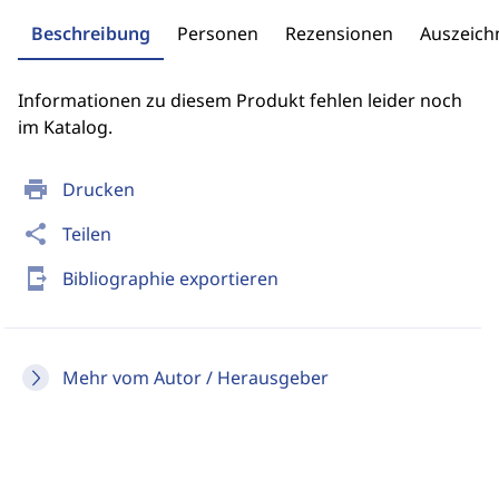
Beschreibung
Personen
Rezensionen
Auszeic
Informationen zu diesem Produkt fehlen leider noch
im Katalog.
print
Drucken
share
Teilen
send_to_mobile
Bibliographie exportieren
Mehr vom Autor / Herausgeber