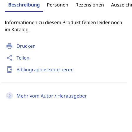
Beschreibung
Personen
Rezensionen
Auszeic
Informationen zu diesem Produkt fehlen leider noch
im Katalog.
print
Drucken
share
Teilen
send_to_mobile
Bibliographie exportieren
Mehr vom Autor / Herausgeber