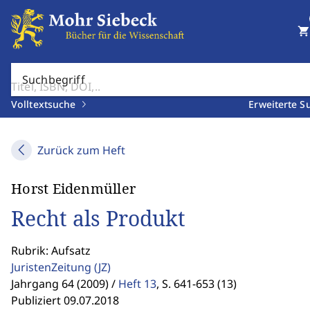
shopping_cart
Suchbegriff
Volltextsuche
Erweiterte S
Zurück zum Heft
Horst Eidenmüller
Recht als Produkt
Rubrik: Aufsatz
JuristenZeitung
(JZ)
Jahrgang 64 (2009) /
Heft 13
,
S. 641-653 (13)
Publiziert 09.07.2018