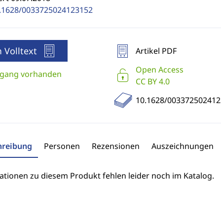
.1628/0033725024123152
 Volltext
Artikel PDF
Open Access
gang vorhanden
CC BY 4.0
10.1628/003372502412
hreibung
Personen
Rezensionen
Auszeichnungen
ationen zu diesem Produkt fehlen leider noch im Katalog.