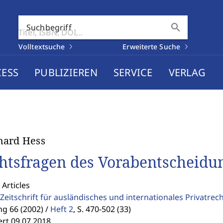
search
Suchbegriff
Volltextsuche
Erweiterte Suche
CESS
PUBLIZIEREN
SERVICE
VERLAG
hard Hess
htsfragen des Vorabentscheidu
 Articles
Zeitschrift für ausländisches und internationales Privatrec
g 66 (2002) /
Heft 2
,
S. 470-502 (33)
ert 09.07.2018