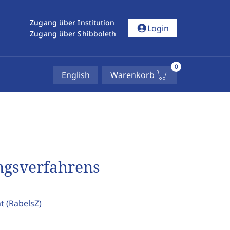
Zugang über Institution
account_circle
Login
Zugang über Shibboleth
0
English
Warenkorb
ngsverfahrens
ht
(RabelsZ)