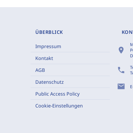
ÜBERBLICK
KON
M
Impressum
location_on
P
D
Kontakt
T
phone
AGB
T
Datenschutz
mail
E
Public Access Policy
Cookie-Einstellungen