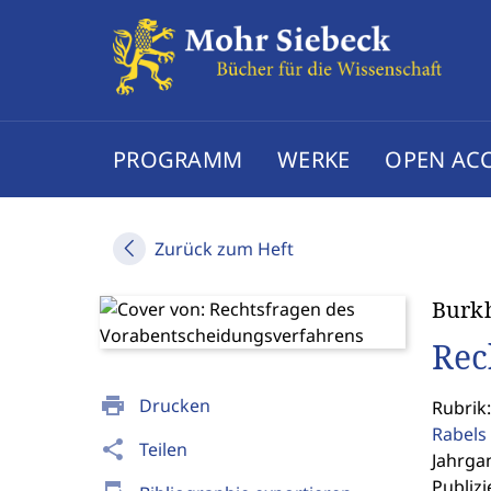
PROGRAMM
WERKE
OPEN AC
Zurück zum Heft
Burk
Rec
print
Drucken
Rubrik:
Rabels 
share
Teilen
Jahrgan
Publizi