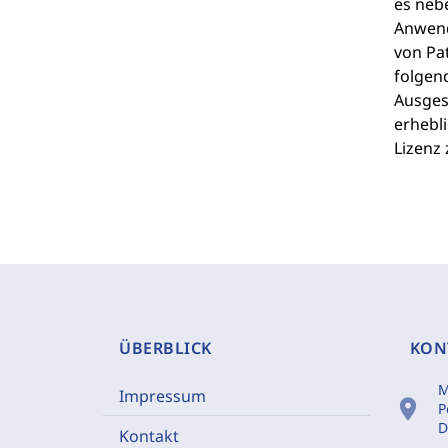
es neb
Anwend
von Pa
folgen
Ausges
erhebl
Lizenz 
ÜBERBLICK
KON
M
Impressum
location_on
P
D
Kontakt