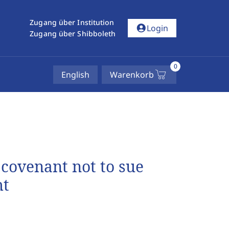
Zugang über Institution
account_circle
Login
Zugang über Shibboleth
0
English
Warenkorb
covenant not to sue
ht