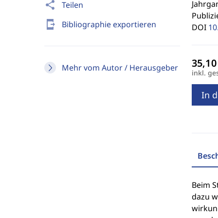
Jahrgan
share
Teilen
Publizi
send_to_mobile
Bibliographie exportieren
DOI
10
Mehr vom Autor / Herausgeber
inkl. ge
In 
Besc
Beim St
dazu w
wirkung