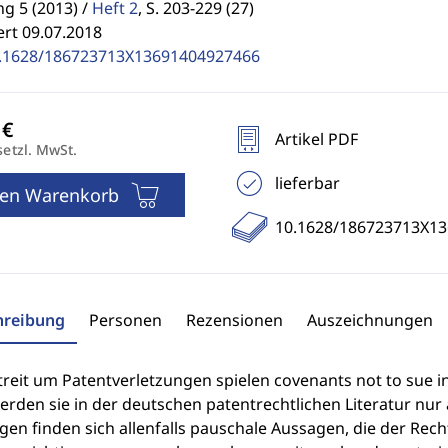
g 5 (2013) /
Heft 2
,
S. 203-229 (27)
ert 09.07.2018
.1628/186723713X13691404927466
Artikel PDF
setzl. MwSt.
lieferbar
den Warenkorb
10.1628/186723713X1
hreibung
Personen
Rezensionen
Auszeichnungen
reit um Patentverletzungen spielen covenants not to sue in
erden sie in der deutschen patentrechtlichen Literatur nu
en finden sich allenfalls pauschale Aussagen, die der Rech