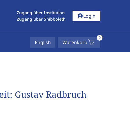
Zugang über Institution
account_circle
Login
Zugang über Shibboleth
0
English
Warenkorb
Zeit: Gustav Radbruch