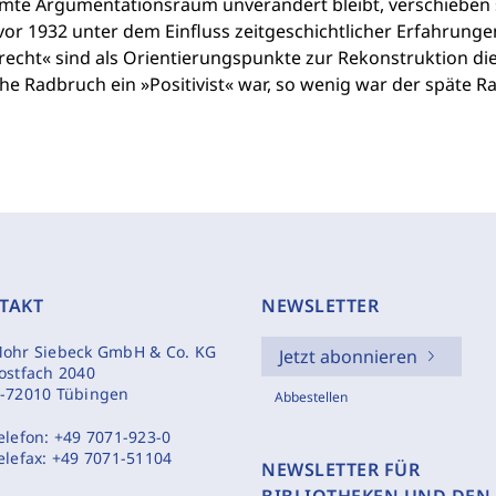
mte Argumentationsraum unverändert bleibt, verschieben s
or 1932 unter dem Einfluss zeitgeschichtlicher Erfahrungen
recht« sind als Orientierungspunkte zur Rekonstruktion di
he Radbruch ein »Positivist« war, so wenig war der späte R
TAKT
NEWSLETTER
ohr Siebeck GmbH & Co. KG
Jetzt abonnieren
ostfach 2040
-72010 Tübingen
Abbestellen
elefon:
+49 7071-923-0
elefax:
+49 7071-51104
NEWSLETTER FÜR