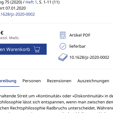
g 75 (2020) /
Heft 1
,
S. 1-11 (11)
ert 07.01.2020
.1628/jz-2020-0002
Artikel PDF
setzl. MwSt.
lieferbar
den Warenkorb
10.1628/jz-2020-0002
hreibung
Personen
Rezensionen
Auszeichnungen
haltende Streit um »Kontinuität« oder »Diskontinuität« in 
philosophie lässt sich entspannen, wenn man zwischen dem
schen Rechtsphilosophie Radbruchs unterscheidet. Währen