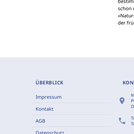
bestim
schon v
»Natur
der frü
ÜBERBLICK
KON
M
Impressum
location_on
P
D
Kontakt
T
phone
AGB
T
Datenschutz