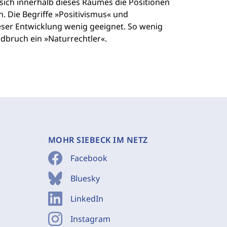
ich innerhalb dieses Raumes die Positionen
. Die Begriffe »Positivismus« und
eser Entwicklung wenig geeignet. So wenig
adbruch ein »Naturrechtler«.
MOHR SIEBECK IM NETZ
Facebook
Bluesky
LinkedIn
Instagram