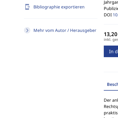
Jahrgan
send_to_mobile
Bibliographie exportieren
Publizi
DOI
10
Mehr vom Autor / Herausgeber
inkl. ge
In 
Besc
Der an
Rechts
prakti