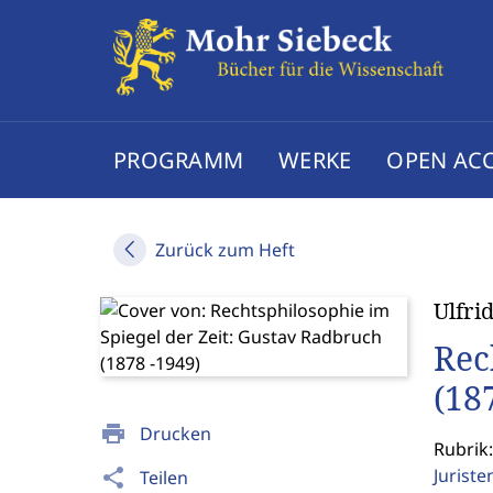
PROGRAMM
WERKE
OPEN AC
Zurück zum Heft
Ulfr
Rec
(18
print
Drucken
Rubrik:
Jurist
share
Teilen