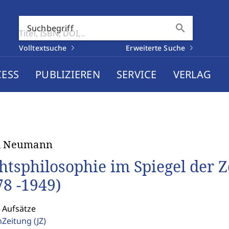
search
Suchbegriff
Volltextsuche
Erweiterte Suche
CESS
PUBLIZIEREN
SERVICE
VERLAG
id Neumann
htsphilosophie im Spiegel der 
78 -1949)
 Aufsätze
enZeitung
(JZ)