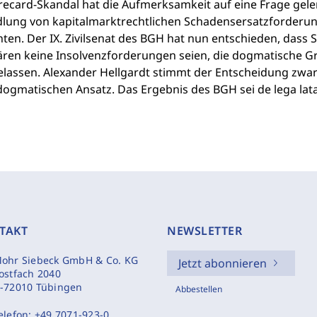
ecard-Skandal hat die Aufmerksamkeit auf eine Frage gelenk
lung von kapitalmarktrechtlichen Schadensersatzforderunge
nten. Der IX. Zivilsenat des BGH hat nun entschieden, das
ären keine Insolvenzforderungen seien, die dogmatische G
lassen. Alexander Hellgardt stimmt der Entscheidung zwar r
dogmatischen Ansatz. Das Ergebnis des BGH sei de lega la
TAKT
NEWSLETTER
ohr Siebeck GmbH & Co. KG
Jetzt abonnieren
ostfach 2040
-72010 Tübingen
Abbestellen
elefon:
+49 7071-923-0