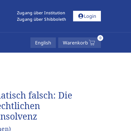
Zugang über Institution
account_circle
Login
Zugang über Shibboleth
0
English
Warenkorb
atisch falsch: Die
chtlichen
Insolvenz
hen)