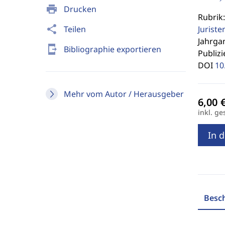
print
Drucken
Rubrik
share
Teilen
Jurist
Jahrgan
send_to_mobile
Bibliographie exportieren
Publizi
DOI
10
Mehr vom Autor / Herausgeber
inkl. ge
In 
Besc