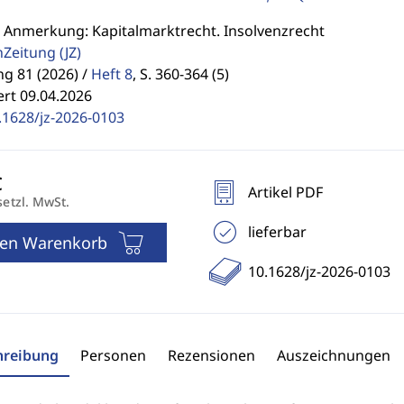
: Anmerkung: Kapitalmarktrecht. Insolvenzrecht
enZeitung
(JZ)
g 81 (2026) /
Heft 8
,
S. 360-364 (5)
ert 09.04.2026
.1628/jz-2026-0103
Artikel PDF
setzl. MwSt.
lieferbar
den Warenkorb
10.1628/jz-2026-0103
hreibung
Personen
Rezensionen
Auszeichnungen