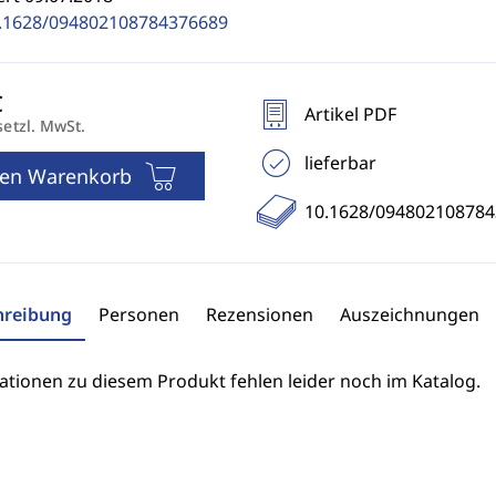
.1628/094802108784376689
Artikel PDF
setzl. MwSt.
lieferbar
den Warenkorb
10.1628/09480210878
hreibung
Personen
Rezensionen
Auszeichnungen
ationen zu diesem Produkt fehlen leider noch im Katalog.