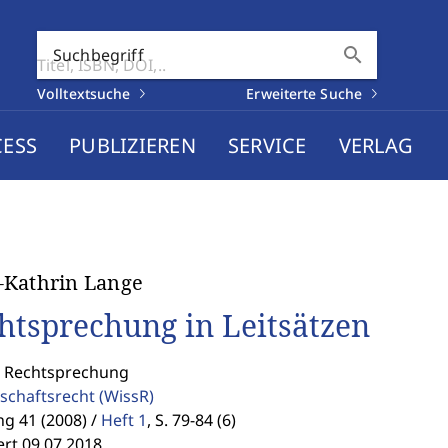
search
Suchbegriff
Volltextsuche
Erweiterte Suche
CESS
PUBLIZIEREN
SERVICE
VERLAG
-Kathrin Lange
htsprechung in Leitsätzen
: Rechtsprechung
schaftsrecht
(WissR)
g 41 (2008) /
Heft 1
,
S. 79-84 (6)
ert 09.07.2018