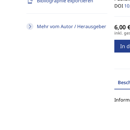
send_to_mobile
Bibliographie exportieren
DOI
10
Mehr vom Autor / Herausgeber
inkl. ge
In 
Besc
Inform