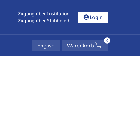
Zugang über Institution
account_circle
Login
Zugang über Shibboleth
0
English
Warenkorb