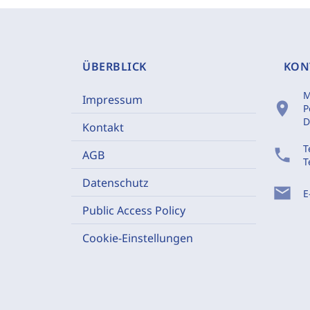
ÜBERBLICK
KON
M
Impressum
location_on
P
D
Kontakt
T
phone
AGB
T
Datenschutz
mail
E
Public Access Policy
Cookie-Einstellungen