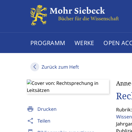
PROGRAMM
WERKE
OPEN AC
Zurück zum Heft
Anne
Rec
print
Drucken
Rubrik
Wissen
share
Teilen
Jahrgan
Publizi