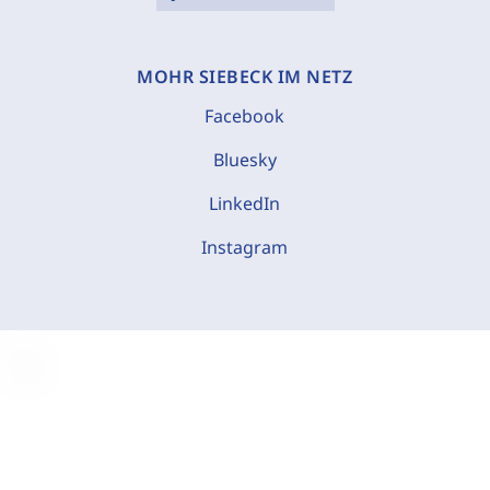
MOHR SIEBECK IM NETZ
Facebook
Bluesky
LinkedIn
Instagram
C
o
o