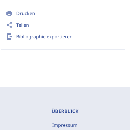
print
Drucken
share
Teilen
send_to_mobile
Bibliographie exportieren
ÜBERBLICK
Impressum